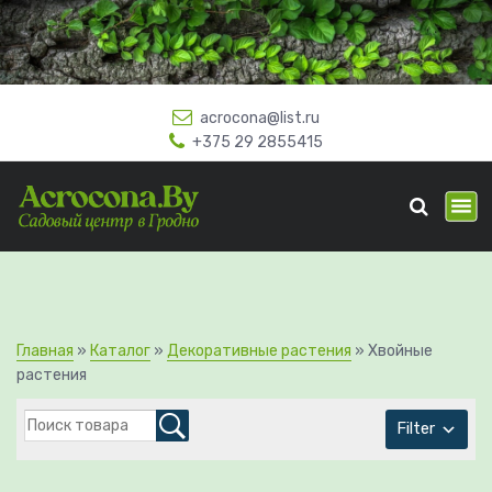
П
е
р
е
й
acrocona@list.ru
т
+375 29 2855415
и
к
Садовый центр в Гродно!
с
о
д
е
р
ж
и
Главная
»
Каталог
»
Декоративные растения
»
Хвойные
м
растения
о
м
Filter
у