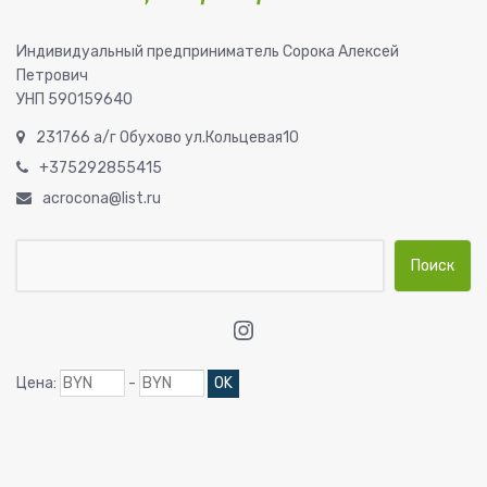
Индивидуальный предприниматель Сорока Алексей
Петрович
УНП 590159640
231766 а/г Обухово ул.Кольцевая10
+375292855415
acrocona@list.ru
Найти:
Instagram
Цена:
-